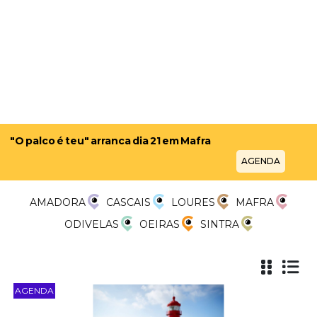
"O palco é teu" arranca dia 21 em Mafra
AGENDA
AMADORA
CASCAIS
LOURES
MAFRA
ODIVELAS
OEIRAS
SINTRA
AGENDA