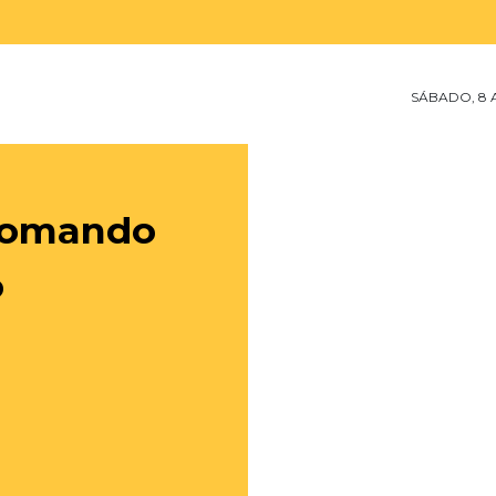
SÁBADO, 8 
ão marca
sexta-