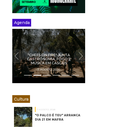
Agenda
EXPOSIÇÃO "BESTIÁRIO
QUOTIDIANO" PARA VER NA
PREVIOUS
NEXT
AMADORA ATÉ 21 DE
SETEMBRO
7 AGOSTO, 2026
Cultura
7 AGOSTO, 2026
"O PALCO É TEU" ARRANCA
DIA 21 EM MAFRA