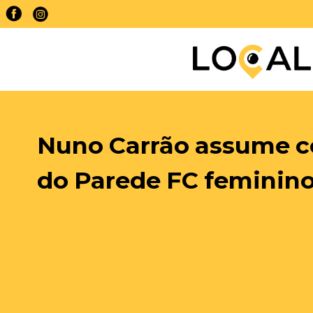
Estoril Praia-Famalic
arranque da Liga esta 
feira