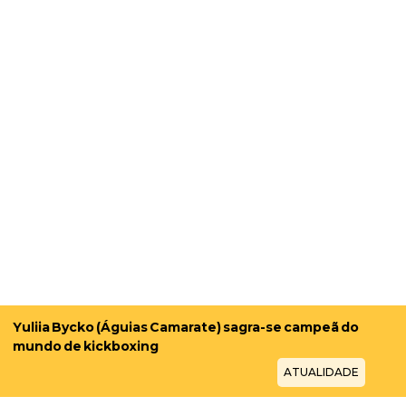
Yuliia Bycko (Águias Camarate) sagra-se campeã do
mundo de kickboxing
ATUALIDADE