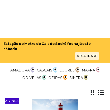
"Mercearia Solidária +" procura parceiros em Massamá
e Monte Abraão
ATUALIDADE
AMADORA
CASCAIS
LOURES
MAFRA
ODIVELAS
OEIRAS
SINTRA
AGENDA