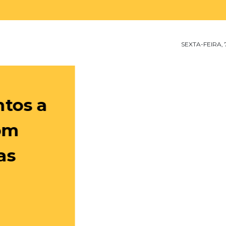
SEXTA-FEIRA,
rça para
cademia