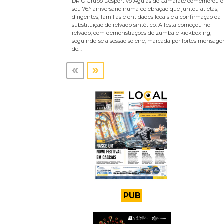
DR O Grupo Desportivo Águias de Camarate comemorou o
seu 76.º aniversário numa celebração que juntou atletas,
dirigentes, famílias e entidades locais e a confirmação da
substituição do relvado sintético. A festa começou no
relvado, com demonstrações de zumba e kickboxing,
seguindo-se a sessão solene, marcada por fortes mensage
de…
«
»
PUB