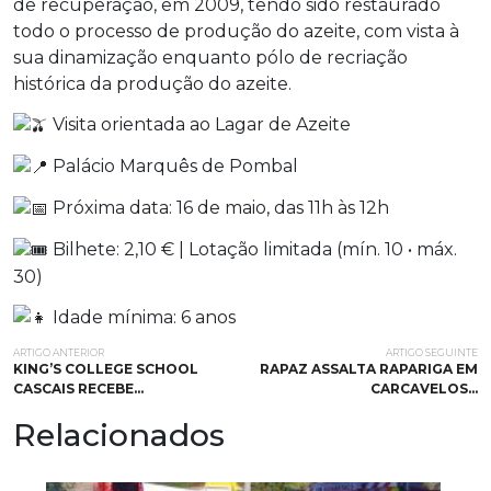
de recuperação, em 2009, tendo sido restaurado
todo o processo de produção do azeite, com vista à
sua dinamização enquanto pólo de recriação
histórica da produção do azeite.
Visita orientada ao Lagar de Azeite⁠
Palácio Marquês de Pombal⁠
Próxima data: 16 de maio, das 11h às 12h⁠
Bilhete: 2,10 € | Lotação limitada (mín. 10 • máx.
30)⁠
Idade mínima: 6 anos⁠
ARTIGO ANTERIOR
ARTIGO SEGUINTE
KING’S COLLEGE SCHOOL
RAPAZ ASSALTA RAPARIGA EM
CASCAIS RECEBE…
CARCAVELOS…
Relacionados