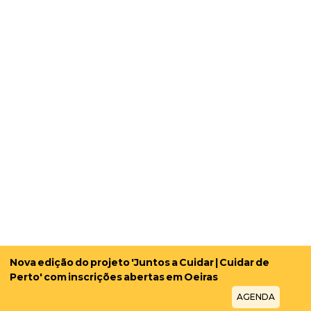
Nova edição do projeto 'Juntos a Cuidar | Cuidar de
Perto' com inscrições abertas em Oeiras
AGENDA