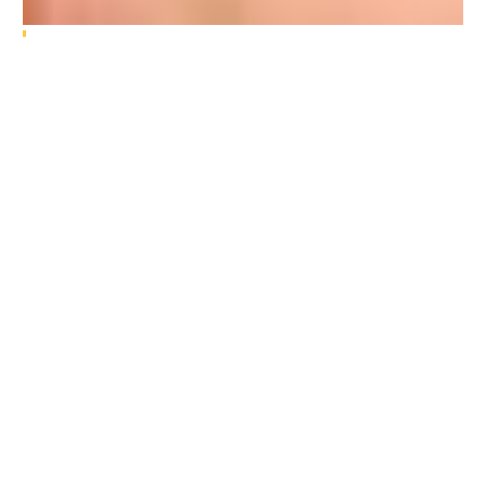
7 AGOSTO, 2026
ÁGUIAS DE CAMARATE ASSINALA 76.ª ANIVERSÁRIO
COM SUBSTITUIÇÃO DE SINTÉTICO
AGENDA