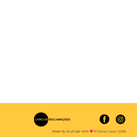
Made By SoulCode With
© Jornal Local | 2026