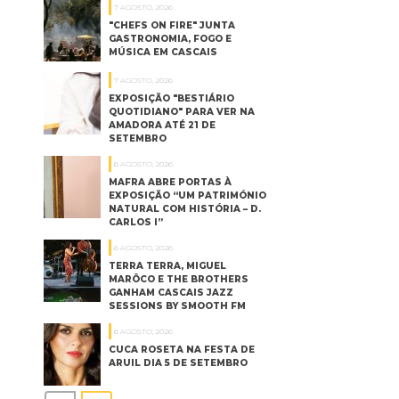
7 AGOSTO, 2026
"CHEFS ON FIRE" JUNTA
GASTRONOMIA, FOGO E
MÚSICA EM CASCAIS
7 AGOSTO, 2026
EXPOSIÇÃO "BESTIÁRIO
QUOTIDIANO" PARA VER NA
AMADORA ATÉ 21 DE
SETEMBRO
6 AGOSTO, 2026
MAFRA ABRE PORTAS À
EXPOSIÇÃO “UM PATRIMÓNIO
NATURAL COM HISTÓRIA – D.
CARLOS I”
6 AGOSTO, 2026
TERRA TERRA, MIGUEL
MARÔCO E THE BROTHERS
GANHAM CASCAIS JAZZ
SESSIONS BY SMOOTH FM
6 AGOSTO, 2026
CUCA ROSETA NA FESTA DE
ARUIL DIA 5 DE SETEMBRO