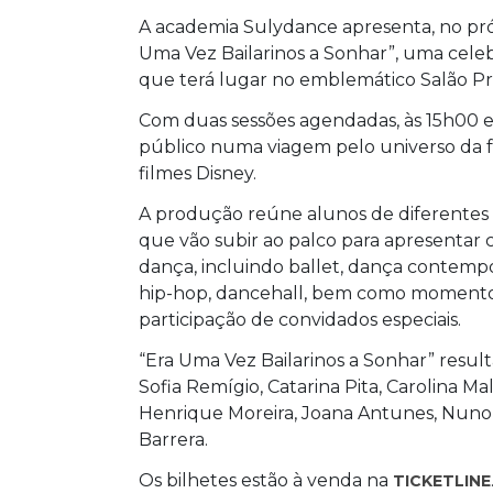
A academia Sulydance apresenta, no pró
Uma Vez Bailarinos a Sonhar”, uma cele
que terá lugar no emblemático Salão Pret
Com duas sessões agendadas, às 15h00 e
público numa viagem pelo universo da fa
filmes Disney.
A produção reúne alunos de diferentes i
que vão subir ao palco para apresentar c
dança, incluindo ballet, dança contempor
hip-hop, dancehall, bem como momentos
participação de convidados especiais.
“Era Uma Vez Bailarinos a Sonhar” result
Sofia Remígio, Catarina Pita, Carolina Ma
Henrique Moreira, Joana Antunes, Nuno 
Barrera.
Os bilhetes estão à venda na
TICKETLINE