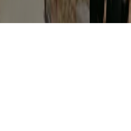
"CHEFS ON FIRE" JUNTA GASTRONOMIA, FOGO E
MÚSICA EM CASCAIS
7 AGOSTO, 2026