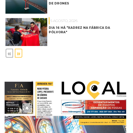
DE DRONES
5 AGOSTO, 2026
DIA 16 HÁ "XADREZ NA FÁBRICA DA
PÓLVORA"
«
»