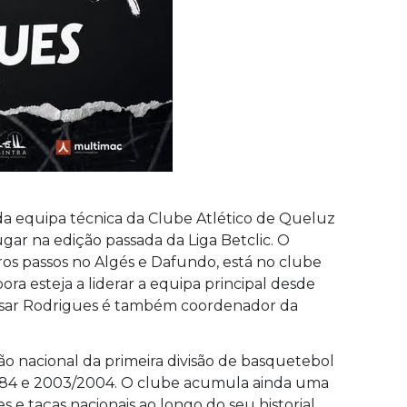
da equipa técnica da Clube Atlético de Queluz
gar na edição passada da Liga Betclic. O
os passos no Algés e Dafundo, está no clube
ra esteja a liderar a equipa principal desde
César Rodrigues é também coordenador da
o nacional da primeira divisão de basquetebol
984 e 2003/2004. O clube acumula ainda uma
s e taças nacionais ao longo do seu historial