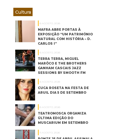
Cultura
6 AGOSTO, 2026
MAFRA ABRE PORTAS À
EXPOSIÇÃO “UM PATRIMÓNIO
NATURAL COM HISTÓRIA – D.
CARLOS I”
6 AGOSTO, 2026
TERRA TERRA, MIGUEL
MARÔCO E THE BROTHERS
GANHAM CASCAIS JAZZ
SESSIONS BY SMOOTH FM
6 AGOSTO, 2026
CUCA ROSETA NA FESTA DE
ARUIL DIA 5 DE SETEMBRO
6 AGOSTO, 2026
TEATROMOSCA ORGANIZA
ÚLTIMA EDIÇÃO DO
MUSCARIUM EM SETEMBRO
5 AGOSTO, 2026
PONTE 25 DE ABRIL ASSINALA