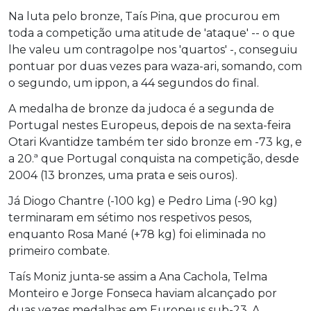
Na luta pelo bronze, Taís Pina, que procurou em
toda a competição uma atitude de 'ataque' -- o que
lhe valeu um contragolpe nos 'quartos' -, conseguiu
pontuar por duas vezes para waza-ari, somando, com
o segundo, um ippon, a 44 segundos do final.
A medalha de bronze da judoca é a segunda de
Portugal nestes Europeus, depois de na sexta-feira
Otari Kvantidze também ter sido bronze em -73 kg, e
a 20.ª que Portugal conquista na competição, desde
2004 (13 bronzes, uma prata e seis ouros).
Já Diogo Chantre (-100 kg) e Pedro Lima (-90 kg)
terminaram em sétimo nos respetivos pesos,
enquanto Rosa Mané (+78 kg) foi eliminada no
primeiro combate.
Taís Moniz junta-se assim a Ana Cachola, Telma
Monteiro e Jorge Fonseca haviam alcançado por
duas vezes medalhas em Europeus sub-23. A