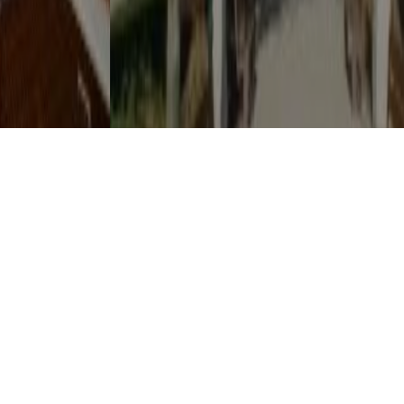
"O PALCO É TEU" ARRANCA DIA 21 EM MAFRA