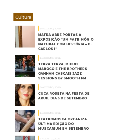
Cultura
6 AGOSTO, 2026
MAFRA ABRE PORTAS À
EXPOSIÇÃO “UM PATRIMÓNIO
NATURAL COM HISTÓRIA – D.
CARLOS I”
6 AGOSTO, 2026
TERRA TERRA, MIGUEL
MARÔCO E THE BROTHERS
GANHAM CASCAIS JAZZ
SESSIONS BY SMOOTH FM
6 AGOSTO, 2026
CUCA ROSETA NA FESTA DE
ARUIL DIA 5 DE SETEMBRO
6 AGOSTO, 2026
TEATROMOSCA ORGANIZA
ÚLTIMA EDIÇÃO DO
MUSCARIUM EM SETEMBRO
5 AGOSTO, 2026