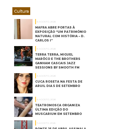
Cultura
6 AGOSTO, 2026
MAFRA ABRE PORTAS À
EXPOSIÇÃO “UM PATRIMÓNIO
NATURAL COM HISTÓRIA – D.
CARLOS I”
6 AGOSTO, 2026
TERRA TERRA, MIGUEL
MARÔCO E THE BROTHERS
GANHAM CASCAIS JAZZ
SESSIONS BY SMOOTH FM
6 AGOSTO, 2026
CUCA ROSETA NA FESTA DE
ARUIL DIA 5 DE SETEMBRO
6 AGOSTO, 2026
TEATROMOSCA ORGANIZA
ÚLTIMA EDIÇÃO DO
MUSCARIUM EM SETEMBRO
5 AGOSTO, 2026
PONTE 25 DE ABRIL ASSINALA