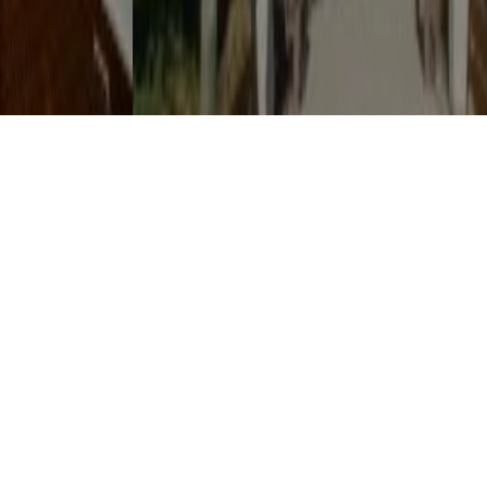
"O PALCO É TEU" ARRANCA DIA 21 EM MAFRA
7 AGOSTO, 2026