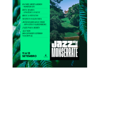
PONTE 25 DE ABRIL
ASSINALA ESTA QUINTA-
FEIRA 60.º ANIVERSÁRIO
PREVIOUS
NEXT
COM ESPETÁCULO DE
DRONES
5 AGOSTO, 2026