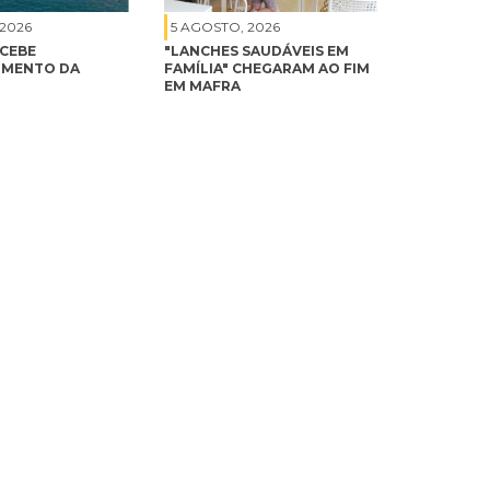
 2026
5 AGOSTO, 2026
ECEBE
"LANCHES SAUDÁVEIS EM
IMENTO DA
FAMÍLIA" CHEGARAM AO FIM
EM MAFRA
5 AGOSTO, 2026
DIA 16 HÁ "XADREZ NA FÁBRICA
DA PÓLVORA"
5 AGOSTO, 2026
ERICEIRA RECEBE PROVA DE
NATAÇÃO EM ÁGUAS ABERTAS E
PADDLE TROPHY A 15 DE
AGOSTO
s
5 AGOSTO, 2026
as
CÂMARA DE ODIVELAS CEDE 14
INSTALAÇÕES DESPORTIVAS A