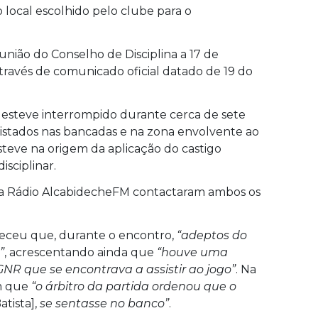
 local escolhido pelo clube para o
eunião do Conselho de Disciplina a 17 de
través de comunicado oficial datado de 19 do
 esteve interrompido durante cerca de sete
istados nas bancadas e na zona envolvente ao
steve na origem da aplicação do castigo
sciplinar.
 a Rádio AlcabidecheFM contactaram ambos os
areceu que, durante o encontro,
“adeptos do
”
, acrescentando ainda que
“houve uma
GNR que se encontrava a assistir ao jogo”
. Na
m que
“o árbitro da partida ordenou que o
atista],
se sentasse no banco”
.