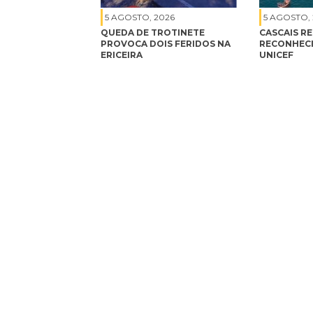
5 AGOSTO, 2026
5 AGOSTO,
QUEDA DE TROTINETE
CASCAIS R
PROVOCA DOIS FERIDOS NA
RECONHEC
ERICEIRA
UNICEF
5 AGOSTO, 2026
QUEDA DE TROTINETE PROVOCA DOIS
FERIDOS NA ERICEIRA
DR Os Bombeiros Voluntários da Ericeira foram accionado
para um despiste de uma trotinete elétrica do qual
resultaram dois feridos. Foram mobilizadas para o local du
ambulâncias de socorro e um Veículo de Socorro e