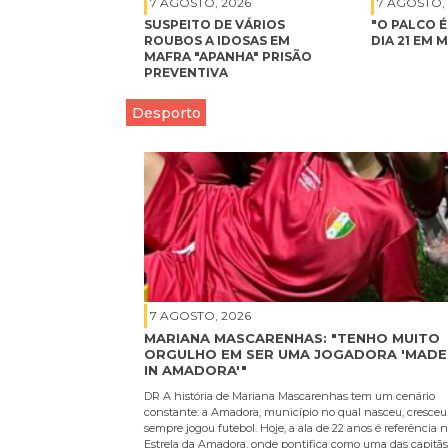
7 AGOSTO, 2026
7 AGOSTO,
SUSPEITO DE VÁRIOS
"O PALCO 
ROUBOS A IDOSAS EM
DIA 21 EM 
MAFRA "APANHA" PRISÃO
PREVENTIVA
Desporto
7 AGOSTO, 2026
MARIANA MASCARENHAS: "TENHO MUITO
ORGULHO EM SER UMA JOGADORA 'MADE
IN AMADORA'"
DR A história de Mariana Mascarenhas tem um cenário
constante: a Amadora, município no qual nasceu, cresceu
sempre jogou futebol. Hoje, a ala de 22 anos é referência 
Estrela da Amadora, onde pontifica como uma das capitãs