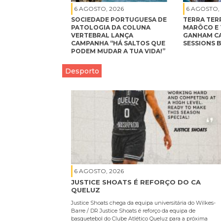
6 AGOSTO, 2026
6 AGOSTO,
SOCIEDADE PORTUGUESA DE
TERRA TER
PATOLOGIA DA COLUNA
MARÔCO E 
VERTEBRAL LANÇA
GANHAM CA
CAMPANHA “HÁ SALTOS QUE
SESSIONS 
PODEM MUDAR A TUA VIDA!”
Desporto
6 AGOSTO, 2026
JUSTICE SHOATS É REFORÇO DO CA
QUELUZ
Justice Shoats chega da equipa universitária do Wilkes-
Barre / DR Justice Shoats é reforço da equipa de
basquetebol do Clube Atlético Queluz para a próxima