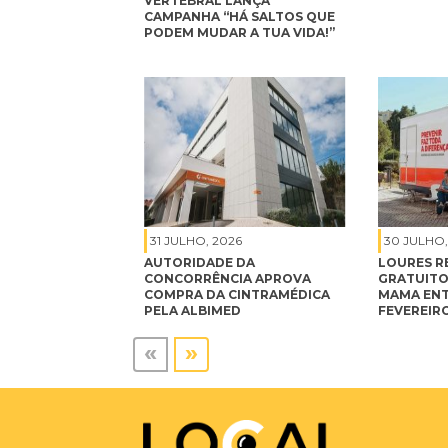
VERTEBRAL LANÇA
CAMPANHA “HÁ SALTOS QUE
PODEM MUDAR A TUA VIDA!”
31 JULHO, 2026
30 JULHO,
AUTORIDADE DA
LOURES R
CONCORRÊNCIA APROVA
GRATUITO
COMPRA DA CINTRAMÉDICA
MAMA ENT
PELA ALBIMED
FEVEREIRO
«
»