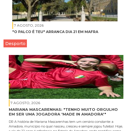
7 AGOSTO, 2026
"O PALCO É TEU" ARRANCA DIA 21 EM MAFRA
Desporto
7 AGOSTO, 2026
MARIANA MASCARENHAS: "TENHO MUITO ORGULHO
EM SER UMA JOGADORA 'MADE IN AMADORA'"
DR A história de Mariana Mascarenhas tem um cenário constante: a
Amadora, município no qual nasceu, cresceu e sempre jogou futebol. Hoje,
a ala de 22 anos é referência no Estrela da Amadora, onde pontifica como