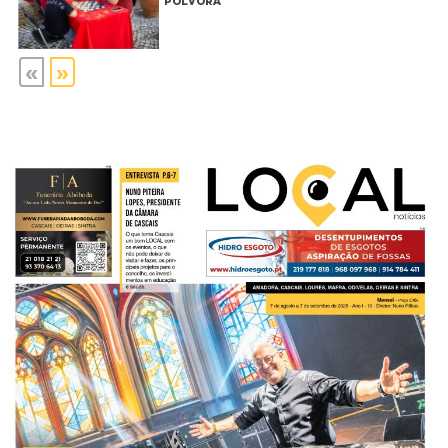
PÓLVORA"
«
»