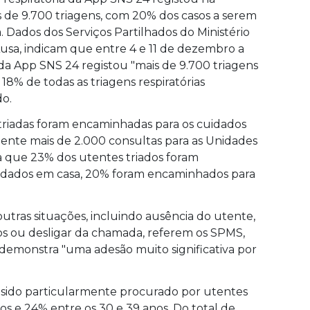
de 9.700 triagens, com 20% dos casos a serem
 Dados dos Serviços Partilhados do Ministério
usa, indicam que entre 4 e 11 de dezembro a
da App SNS 24 registou "mais de 9.700 triagens
8% de todas as triagens respiratórias
do.
triadas foram encaminhadas para os cuidados
mente mais de 2.000 consultas para as Unidades
a que 23% dos utentes triados foram
dados em casa, 20% foram encaminhados para
.
utras situações, incluindo ausência do utente,
vos ou desligar da chamada, referem os SPMS,
emonstra "uma adesão muito significativa por
 sido particularmente procurado por utentes
os e 24% entre os 30 e 39 anos. Do total de