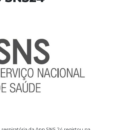
 respiratória da App SNS 24 registou na