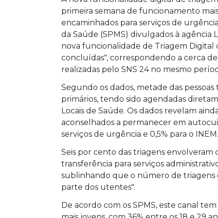
primeira semana de funcionamento mais 
encaminhados para serviços de urgência.
da Saúde (SPMS) divulgados à agência L
nova funcionalidade de Triagem Digital 
concluídas", correspondendo a cerca de 1
realizadas pelo SNS 24 no mesmo perío
Segundo os dados, metade das pessoas 
primários, tendo sido agendadas direta
Locais de Saúde. Os dados revelam aind
aconselhados a permanecer em autocui
serviços de urgência e 0,5% para o INEM
Seis por cento das triagens envolveram o
transferência para serviços administrati
sublinhando que o número de triagens d
parte dos utentes".
De acordo com os SPMS, este canal tem
mais jovens, com 36% entre os 18 e 29 an