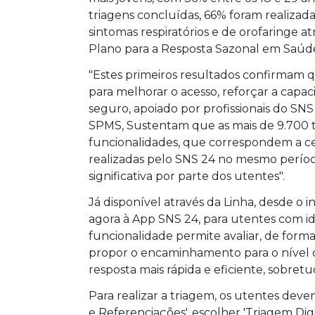
triagens concluídas, 66% foram realizada
sintomas respiratórios e de orofaringe a
Plano para a Resposta Sazonal em Saúde
"Estes primeiros resultados confirmam qu
para melhorar o acesso, reforçar a capa
seguro, apoiado por profissionais do SNS
SPMS, Sustentam que as mais de 9.700 t
funcionalidades, que correspondem a cer
realizadas pelo SNS 24 no mesmo perí
significativa por parte dos utentes".
Já disponível através da Linha, desde o 
agora à App SNS 24, para utentes com ida
funcionalidade permite avaliar, de forma
propor o encaminhamento para o nível 
resposta mais rápida e eficiente, sobre
Para realizar a triagem, os utentes deve
e Referenciações', escolher 'Triagem Digit