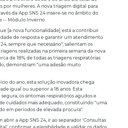
s por mulheres. A nova triagem digital para
través da App SNS 24 insere-se no âmbito do
 -- Módulo Inverno.
e [a nova funcionalidade] está a contribuir
cidade de resposta e garantir um atendimento
 24, sempre que necessário", salientam os
riagens realizadas na primeira semana da nova
ca de 18% de todas as triagens respiratórias
odo, demonstram "uma adesão muito
início do ano, esta solução inovadora chega
de igual ou superior a 18 anos. Esta
 segura, os sintomas respiratórios agudos e
de cuidados mais adequado, constituindo "uma
tudo em períodos de elevada procura".
m abrir a App SNS 24, ir ao separador 'Consultas
al', confirmar a elegibilidade e validar os dados