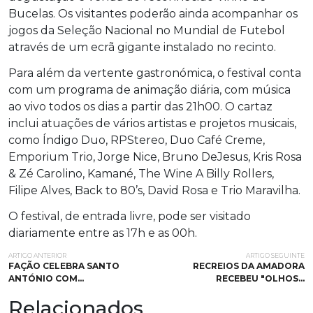
Bucelas. Os visitantes poderão ainda acompanhar os
jogos da Seleção Nacional no Mundial de Futebol
através de um ecrã gigante instalado no recinto.
Para além da vertente gastronómica, o festival conta
com um programa de animação diária, com música
ao vivo todos os dias a partir das 21h00. O cartaz
inclui atuações de vários artistas e projetos musicais,
como Índigo Duo, RPStereo, Duo Café Creme,
Emporium Trio, Jorge Nice, Bruno DeJesus, Kris Rosa
& Zé Carolino, Kamané, The Wine A Billy Rollers,
Filipe Alves, Back to 80’s, David Rosa e Trio Maravilha.
O festival, de entrada livre, pode ser visitado
diariamente entre as 17h e as 00h.
ARTIGO ANTERIOR
ARTIGO SEGUINTE
FAÇÃO CELEBRA SANTO
RECREIOS DA AMADORA
ANTÓNIO COM…
RECEBEU "OLHOS…
Relacionados