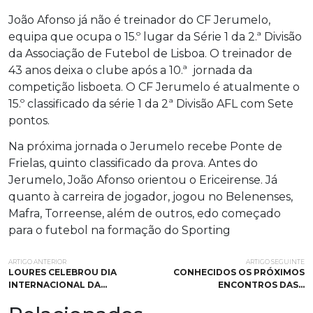
João Afonso já não é treinador do CF Jerumelo,
equipa que ocupa o 15.º lugar da Série 1 da 2.ª Divisão
da Associação de Futebol de Lisboa. O treinador de
43 anos deixa o clube após a 10.ª jornada da
competição lisboeta. O CF Jerumelo é atualmente o
15.º classificado da série 1 da 2ª Divisão AFL com Sete
pontos.
Na próxima jornada o Jerumelo recebe Ponte de
Frielas, quinto classificado da prova. Antes do
Jerumelo, João Afonso orientou o Ericeirense. Já
quanto à carreira de jogador, jogou no Belenenses,
Mafra, Torreense, além de outros, edo começado
para o futebol na formação do Sporting
ARTIGO ANTERIOR
ARTIGO SEGUINTE
LOURES CELEBROU DIA
CONHECIDOS OS PRÓXIMOS
INTERNACIONAL DA…
ENCONTROS DAS…