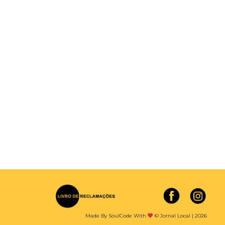
Made By SoulCode With
© Jornal Local | 2026