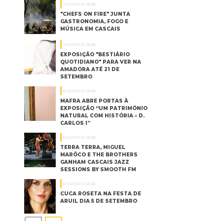
7 AGOSTO, 2026
"CHEFS ON FIRE" JUNTA
GASTRONOMIA, FOGO E
MÚSICA EM CASCAIS
7 AGOSTO, 2026
EXPOSIÇÃO "BESTIÁRIO
QUOTIDIANO" PARA VER NA
AMADORA ATÉ 21 DE
SETEMBRO
6 AGOSTO, 2026
MAFRA ABRE PORTAS À
EXPOSIÇÃO “UM PATRIMÓNIO
NATURAL COM HISTÓRIA – D.
CARLOS I”
6 AGOSTO, 2026
TERRA TERRA, MIGUEL
MARÔCO E THE BROTHERS
GANHAM CASCAIS JAZZ
SESSIONS BY SMOOTH FM
6 AGOSTO, 2026
CUCA ROSETA NA FESTA DE
ARUIL DIA 5 DE SETEMBRO