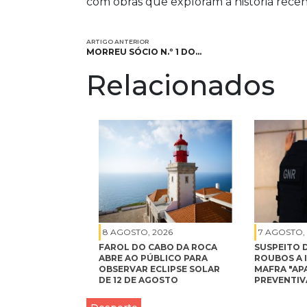
com obras que exploram a história recen
ARTIGO ANTERIOR
MORREU SÓCIO N.º 1 DO…
Relacionados
8 AGOSTO, 2026
7 AGOSTO,
FAROL DO CABO DA ROCA
SUSPEITO 
ABRE AO PÚBLICO PARA
ROUBOS A 
OBSERVAR ECLIPSE SOLAR
MAFRA "AP
DE 12 DE AGOSTO
PREVENTIV