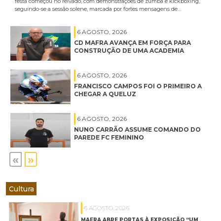
festa começou no relvado, com demonstrações de zumba e kickboxing,
seguindo-se a sessão solene, marcada por fortes mensagens de…
6 AGOSTO, 2026
CD MAFRA AVANÇA EM FORÇA PARA
CONSTRUÇÃO DE UMA ACADEMIA
6 AGOSTO, 2026
FRANCISCO CAMPOS FOI O PRIMEIRO A
CHEGAR A QUELUZ
6 AGOSTO, 2026
NUNO CARRÃO ASSUME COMANDO DO
PAREDE FC FEMININO
«
»
Cultura
6 AGOSTO, 2026
MAFRA ABRE PORTAS À EXPOSIÇÃO “UM