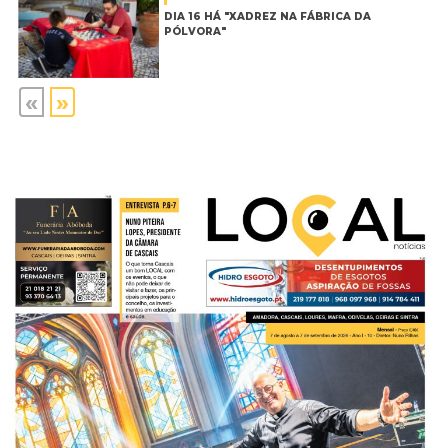
DIA 16 HÁ "XADREZ NA FÁBRICA DA
PÓLVORA"
«
»