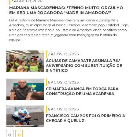
7 AGOSTO, 2026
MARIANA MASCARENHAS: "TENHO MUITO ORGULHO
EM SER UMA JOGADORA 'MADE IN AMADORA'"
DR A história de Mariana Mascarenhas tem um cenário constante: a
Amadora, município no qual nasceu, cresceu e sempre jogou futebol. Hoje,
a ala de 22 anos é referência no Estrela da Amadora, onde pontifica como
uma das capitãs e a terceira jogadora com mais jogos na história da
equipa…
7 AGOSTO, 2026
ÁGUIAS DE CAMARATE ASSINALA 76.ª
ANIVERSÁRIO COM SUBSTITUIÇÃO DE
SINTÉTICO
6 AGOSTO, 2026
CD MAFRA AVANÇA EM FORÇA PARA
CONSTRUÇÃO DE UMA ACADEMIA
6 AGOSTO, 2026
FRANCISCO CAMPOS FOI O PRIMEIRO A
CHEGAR A QUELUZ
«
»