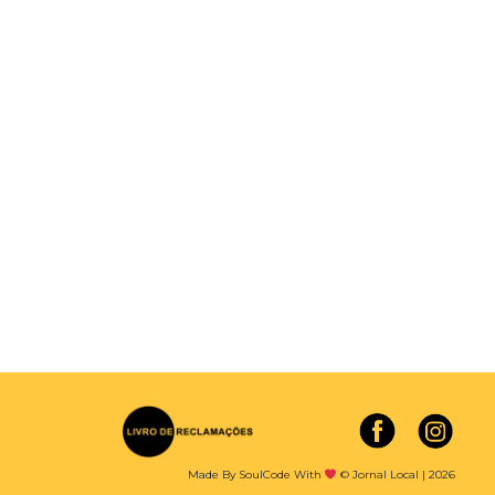
Made By SoulCode With
© Jornal Local | 2026