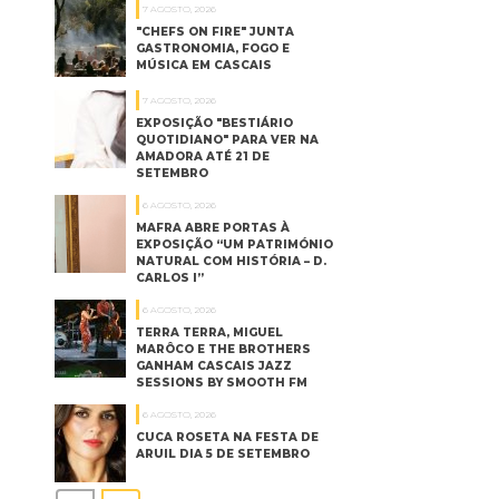
7 AGOSTO, 2026
"CHEFS ON FIRE" JUNTA
GASTRONOMIA, FOGO E
MÚSICA EM CASCAIS
7 AGOSTO, 2026
EXPOSIÇÃO "BESTIÁRIO
QUOTIDIANO" PARA VER NA
AMADORA ATÉ 21 DE
SETEMBRO
6 AGOSTO, 2026
MAFRA ABRE PORTAS À
EXPOSIÇÃO “UM PATRIMÓNIO
NATURAL COM HISTÓRIA – D.
CARLOS I”
6 AGOSTO, 2026
TERRA TERRA, MIGUEL
MARÔCO E THE BROTHERS
GANHAM CASCAIS JAZZ
SESSIONS BY SMOOTH FM
6 AGOSTO, 2026
CUCA ROSETA NA FESTA DE
ARUIL DIA 5 DE SETEMBRO