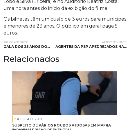
Lobo e Silva (Ericeira) e no Auditório Beatriz Costa,
uma hora antes do início da exibição do filme.
Os bilhetes têm um custo de 3 euros para munícipes
e menores de 23 anos. O público em geral paga 5
euros.
ARTIGO ANTERIOR
ARTIGO SEGUINTE
GALA DOS 25 ANOS DO…
AGENTES DA PSP APEDREJADOS NA…
Relacionados
7 AGOSTO, 2026
SUSPEITO DE VÁRIOS ROUBOS A IDOSAS EM MAFRA
"APANHA" PRISÃO PREVENTIVA