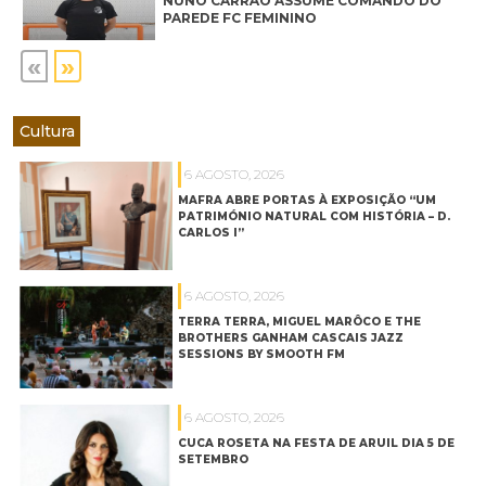
NUNO CARRÃO ASSUME COMANDO DO
PAREDE FC FEMININO
«
»
Cultura
6 AGOSTO, 2026
MAFRA ABRE PORTAS À EXPOSIÇÃO “UM
PATRIMÓNIO NATURAL COM HISTÓRIA – D.
CARLOS I”
6 AGOSTO, 2026
TERRA TERRA, MIGUEL MARÔCO E THE
BROTHERS GANHAM CASCAIS JAZZ
SESSIONS BY SMOOTH FM
6 AGOSTO, 2026
CUCA ROSETA NA FESTA DE ARUIL DIA 5 DE
SETEMBRO