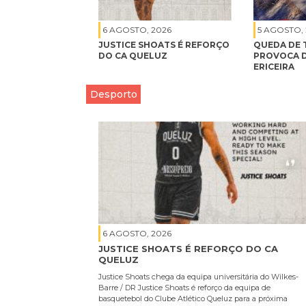
6 AGOSTO, 2026
5 AGOSTO,
JUSTICE SHOATS É REFORÇO
QUEDA DE 
DO CA QUELUZ
PROVOCA D
ERICEIRA
Desporto
6 AGOSTO, 2026
JUSTICE SHOATS É REFORÇO DO CA
QUELUZ
Justice Shoats chega da equipa universitária do Wilkes-
Barre / DR Justice Shoats é reforço da equipa de
basquetebol do Clube Atlético Queluz para a próxima