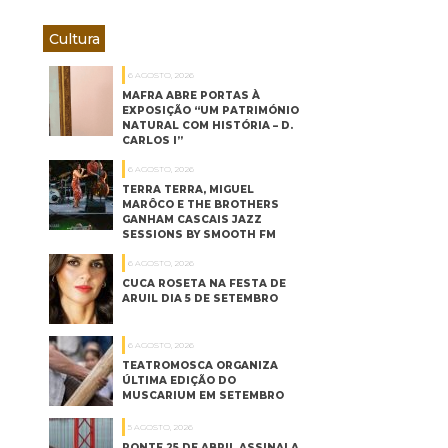
Cultura
6 AGOSTO, 2026
MAFRA ABRE PORTAS À
EXPOSIÇÃO “UM PATRIMÓNIO
NATURAL COM HISTÓRIA – D.
CARLOS I”
6 AGOSTO, 2026
TERRA TERRA, MIGUEL
MARÔCO E THE BROTHERS
GANHAM CASCAIS JAZZ
SESSIONS BY SMOOTH FM
6 AGOSTO, 2026
CUCA ROSETA NA FESTA DE
ARUIL DIA 5 DE SETEMBRO
6 AGOSTO, 2026
TEATROMOSCA ORGANIZA
ÚLTIMA EDIÇÃO DO
MUSCARIUM EM SETEMBRO
5 AGOSTO, 2026
PONTE 25 DE ABRIL ASSINALA