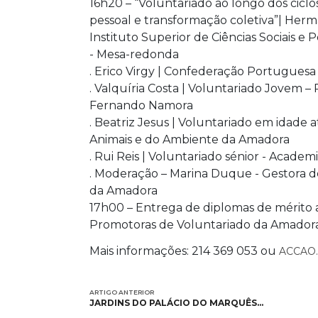
16h20 – “Voluntariado ao longo dos cicl
pessoal e transformação coletiva”| Herm
Instituto Superior de Ciências Sociais e 
- Mesa-redonda
. Erico Virgy | Confederação Portuguesa
. Valquíria Costa | Voluntariado Jovem –
Fernando Namora
. Beatriz Jesus | Voluntariado em idade 
Animais e do Ambiente da Amadora
. Rui Reis | Voluntariado sénior - Academ
. Moderação – Marina Duque - Gestora de
da Amadora
17h00 – Entrega de diplomas de mérito a
Promotoras de Voluntariado da Amador
Mais informações: 214 369 053 ou
ACCAO
ARTIGO ANTERIOR
JARDINS DO PALÁCIO DO MARQUÊS…