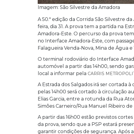
Imagem: São Silvestre da Amadora
A 50.ª edição da Corrida São Silvestre d
feira, dia 31. A prova tem a partida na E
Amadora-Este. O percurso da prova tem 
no Interface Amadora-Este, com passagem
Falagueira Venda-Nova, Mina de Água e 
O terminal rodoviário do Interface Amado
automóvel a partir das 14h00, sendo gar
local a informar pela
CARRIS METROPOLI
A Estrada dos Salgados irá ser cortada 
pelas 14h00 será cortado à circulação 
Elias Garcia, entre a rotunda da Rua Ato
Simões Carneiro/Rua Manuel Ribeiro de 
A partir das 16h00 estão previstos cortes
da prova, sendo que a PSP estará presen
garantir condições de segurança. Após a