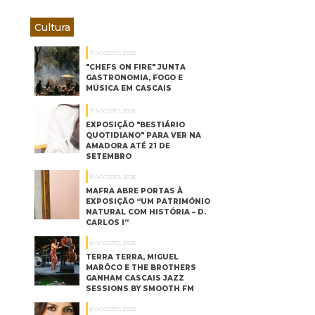
Cultura
7 AGOSTO, 2026
"CHEFS ON FIRE" JUNTA
GASTRONOMIA, FOGO E
MÚSICA EM CASCAIS
7 AGOSTO, 2026
EXPOSIÇÃO "BESTIÁRIO
QUOTIDIANO" PARA VER NA
AMADORA ATÉ 21 DE
SETEMBRO
6 AGOSTO, 2026
MAFRA ABRE PORTAS À
EXPOSIÇÃO “UM PATRIMÓNIO
NATURAL COM HISTÓRIA – D.
CARLOS I”
6 AGOSTO, 2026
TERRA TERRA, MIGUEL
MARÔCO E THE BROTHERS
GANHAM CASCAIS JAZZ
SESSIONS BY SMOOTH FM
6 AGOSTO, 2026