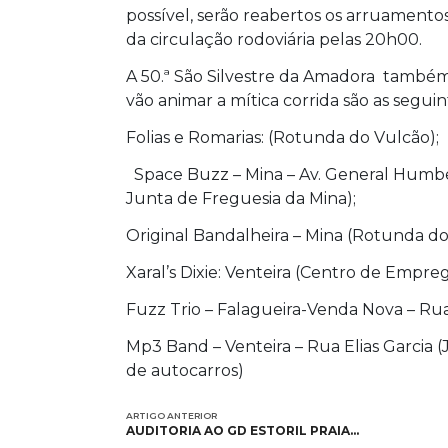
possível, serão reabertos os arruamento
da circulação rodoviária pelas 20h00.
A 50.ª São Silvestre da Amadora também
vão animar a mítica corrida são as seguin
Folias e Romarias: (Rotunda do Vulcão);
Space Buzz – Mina – Av. General Humber
Junta de Freguesia da Mina);
Original Bandalheira – Mina (Rotunda d
Xaral’s Dixie: Venteira (Centro de Empre
Fuzz Trio – Falagueira-Venda Nova – Rua E
Mp3 Band – Venteira – Rua Elias Garcia 
de autocarros)
ARTIGO ANTERIOR
AUDITORIA AO GD ESTORIL PRAIA…