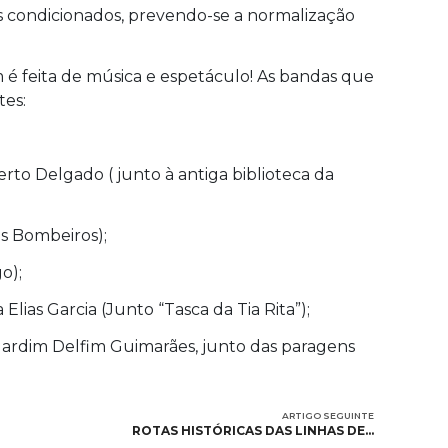
s condicionados, prevendo-se a normalização
 é feita de música e espetáculo! As bandas que
tes:
to Delgado ( junto à antiga biblioteca da
os Bombeiros);
go);
lias Garcia (Junto “Tasca da Tia Rita”);
(Jardim Delfim Guimarães, junto das paragens
ARTIGO SEGUINTE
ROTAS HISTÓRICAS DAS LINHAS DE…